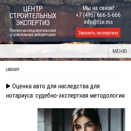
Skip
Мы на связи!
ЦЕНТР
to
+7 (495) 666-5-666
СТРОИТЕЛЬНЫХ
content
info@fse.ms
ЭКСПЕРТИЗ
Научно-исследовательская
Заказать экспертизу
строительная лаборатория
МЕНЮ
LIBRARY
▶️ Оценка авто для наследства для
нотариуса: судебно-экспертная методология