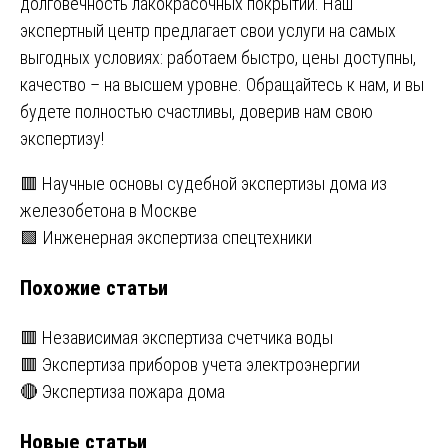
долговечность лакокрасочных покрытий. Наш
экспертный центр предлагает свои услуги на самых
выгодных условиях: работаем быстро, цены доступны,
качество – на высшем уровне. Обращайтесь к нам, и вы
будете полностью счастливы, доверив нам свою
экспертизу!
Навигация
🟥 Научные основы судебной экспертизы дома из
железобетона в Москве
по
🟩 Инженерная экспертиза спецтехники
записям
Похожие статьи
🟥 Независимая экспертиза счетчика воды
🟥 Экспертиза приборов учета электроэнергии
🔴 Экспертиза пожара дома
Новые статьи