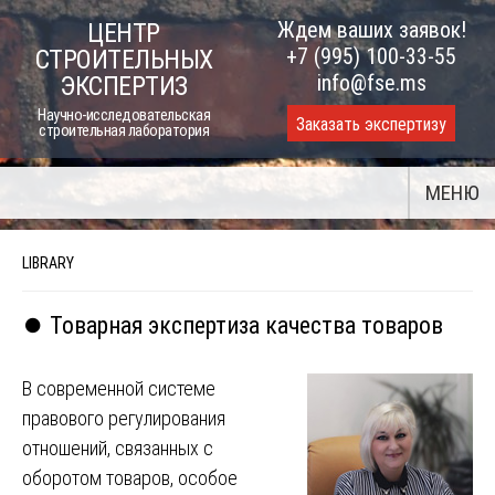
Skip
Ждем ваших заявок!
ЦЕНТР
to
+7 (995) 100-33-55
СТРОИТЕЛЬНЫХ
content
info@fse.ms
ЭКСПЕРТИЗ
Научно-исследовательская
Заказать экспертизу
строительная лаборатория
МЕНЮ
LIBRARY
⏺️ Товарная экспертиза качества товаров
В современной системе
правового регулирования
отношений, связанных с
оборотом товаров, особое