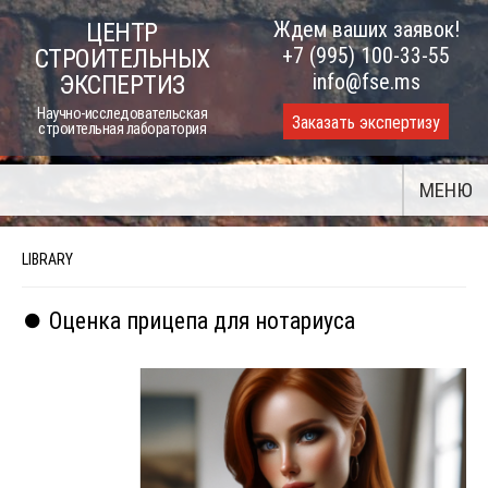
Skip
Ждем ваших заявок!
ЦЕНТР
to
+7 (995) 100-33-55
СТРОИТЕЛЬНЫХ
content
info@fse.ms
ЭКСПЕРТИЗ
Научно-исследовательская
Заказать экспертизу
строительная лаборатория
МЕНЮ
LIBRARY
⏺️ Оценка прицепа для нотариуса