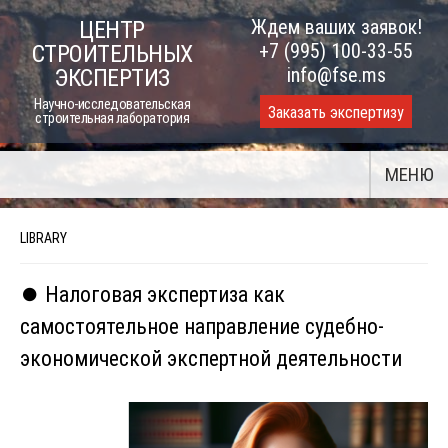
Skip
Ждем ваших заявок!
ЦЕНТР
to
+7 (995) 100-33-55
СТРОИТЕЛЬНЫХ
content
info@fse.ms
ЭКСПЕРТИЗ
Научно-исследовательская
Заказать экспертизу
строительная лаборатория
МЕНЮ
LIBRARY
⏺️ Налоговая экспертиза как
самостоятельное направление судебно-
экономической экспертной деятельности