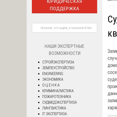
ЮРИДИЧЕСКАЯ
ПОДДЕРЖКА
Су
к
НАШИ ЭКСПЕРТНЫЕ
Зали
ВОЗМОЖНОСТИ
случ
СТРОЙЭКСПЕРТИЗА
дома
ЗЕМЛЕУСТРОЙСТВО
сосе
ENGINEERING
суде
ЭКОНОМИКА
О Ц Е Н К А
прои
КРИМИНАЛИСТИКА
данн
ПОЖАРОТЕХНИКА
зали
СУДМЕДЭКСПЕРТИЗА
хара
ЛИНГВИСТИКА
IT ЭКСПЕРТИЗА