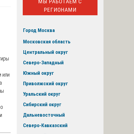
МЫ РАБОТАЕМ С
РЕГИОНАМИ
Город Москва
Московская область
Центральный округ
Северо-Западный
о
Южный округ
и или
а
Приволжский округ
ны
Уральский округ
Сибирский округ
по
и
Дальневосточный
Северо-Кавказский