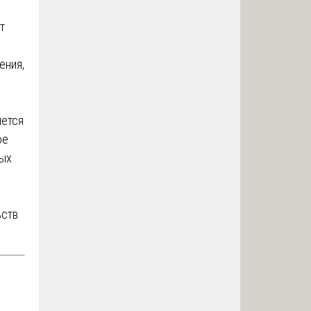
т
ения,
яется
ое
ных
ьств