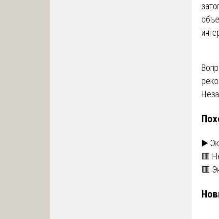
зато
объе
инте
На
Вопр
реко
по
Неза
за
Пох
▶️ Э
🟥 Н
🟥 Э
Нов