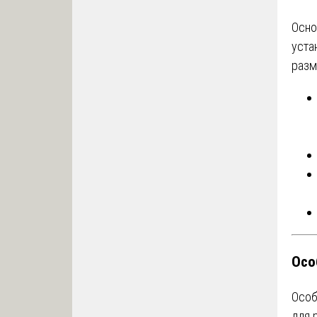
Осно
уста
разм
Осо
Особ
для 