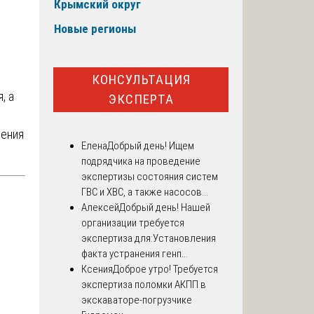
Крымский округ
Новые регионы
КОНСУЛЬТАЦИЯ
, а
ЭКСПЕРТА
сения
Елена
Добрый день! Ищем
подрядчика на проведение
экспертизы состояния систем
ГВС и ХВС, а также насосов...
Алексей
Добрый день! Нашей
организации требуется
экспертиза для:Установления
факта устранения генп...
Ксения
Доброе утро! Требуется
экспертиза поломки АКПП в
экскаваторе-погрузчике