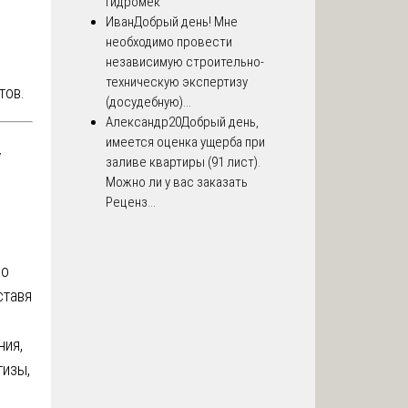
Гидромек
Иван
Добрый день! Мне
необходимо провести
независимую строительно-
техническую экспертизу
тов.
(досудебную)...
Александр20
Добрый день,
имеется оценка ущерба при
у
заливе квартиры (91 лист).
Можно ли у вас заказать
Реценз...
 о
ставя
ия,
тизы,