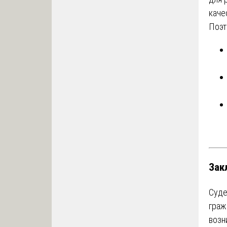
каче
Поэт
Зак
Суде
граж
возн