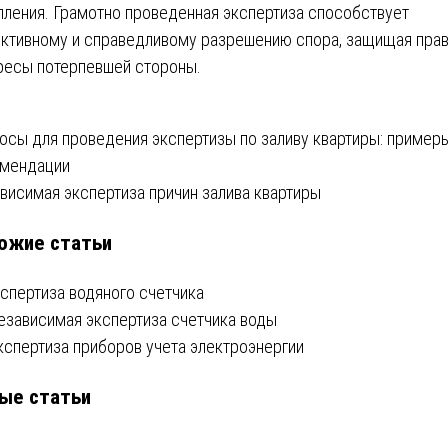
пления. Грамотно проведенная экспертиза способствует
ктивному и справедливому разрешению спора, защищая прав
ресы потерпевшей стороны.
вигация
осы для проведения экспертизы по заливу квартиры: пример
мендации
висимая экспертиза причин залива квартиры
писям
ожие статьи
кспертиза водяного счетчика
езависимая экспертиза счетчика воды
кспертиза приборов учета электроэнергии
ые статьи