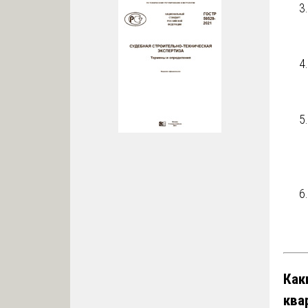
Как
ква