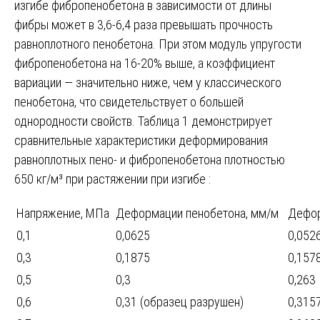
изгибе фибропенобетона в зависимости от длины
фибры может в 3,6-6,4 раза превышать прочность
равноплотного пенобетона. При этом модуль упругости
фибропенобетона на 16-20% выше, а коэффициент
вариации — значительно ниже, чем у классического
пенобетона, что свидетельствует о большей
однородности свойств. Таблица 1 демонстрирует
сравнительные характеристики деформирования
равноплотных пено- и фибропенобетона плотностью
650 кг/м³ при растяжении при изгибе :
Напряжение, МПа
Деформации пенобетона, мм/м
Дефор
0,1
0,0625
0,052
0,3
0,1875
0,157
0,5
0,3
0,263
0,6
0,31 (образец разрушен)
0,315