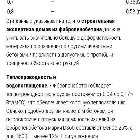
0,7
—
0,368
0,8
—
0,53 
Эти данные указывают на то, что
строительная
экспертиза домов из фибропенобетона
должна
учитывать значительно большую деформативность
материала по сравнению с другими ячеистыми
бетонами, что влияет на допустимые прогибы и
трещиностойкость конструкций.
Теплопроводность и
водопоглощение.
Фибропенобетон обладает
теплопроводностью в сухом состоянии от 0,09 до 0,175
Вт/(м·°С), что обеспечивает хорошую теплоизоляцию.
Однако, подобно другим ячеистым бетонам, он
гигроскопичен: отпускная влажность изделий из
фибропенобетона марки D360 составляет менее 25%, а
для D600 — менее 12%. При увлажнении