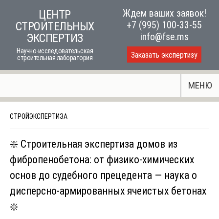
Skip
Ждем ваших заявок!
ЦЕНТР
to
+7 (995) 100-33-55
СТРОИТЕЛЬНЫХ
content
info@fse.ms
ЭКСПЕРТИЗ
Научно-исследовательская
Заказать экспертизу
строительная лаборатория
МЕНЮ
СТРОЙЭКСПЕРТИЗА
❇️ Строительная экспертиза домов из
фибропенобетона: от физико-химических
основ до судебного прецедента — наука о
дисперсно-армированных ячеистых бетонах
❇️