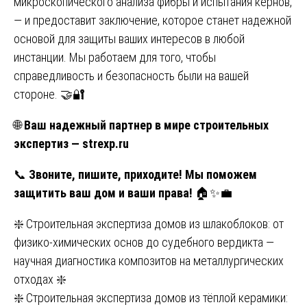
микроскопического анализа фибры и испытания кернов,
— и предоставит заключение, которое станет надежной
основой для защиты ваших интересов в любой
инстанции. Мы работаем для того, чтобы
справедливость и безопасность были на вашей
стороне. 🤝🔐
🌐
Ваш надежный партнер в мире строительных
экспертиз —
strexp.ru
📞
Звоните, пишите, приходите! Мы поможем
защитить ваш дом и ваши права!
🏠✨💼
Навигация
❇️ Строительная экспертиза домов из шлакоблоков: от
физико-химических основ до судебного вердикта —
по
научная диагностика композитов на металлургических
записям
отходах ❇️
❇️ Строительная экспертиза домов из тёплой керамики: