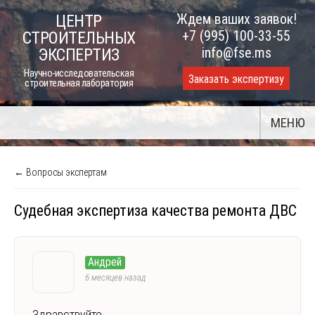
Skip
Ждем ваших заявок!
ЦЕНТР
to
+7 (995) 100-33-55
СТРОИТЕЛЬНЫХ
content
info@fse.ms
ЭКСПЕРТИЗ
Научно-исследовательская
Заказать экспертизу
строительная лаборатория
МЕНЮ
← Вопросы экспертам
Судебная экспертиза качества ремонта ДВС
Андрей
6 месяцев назад
Здравствуйте,