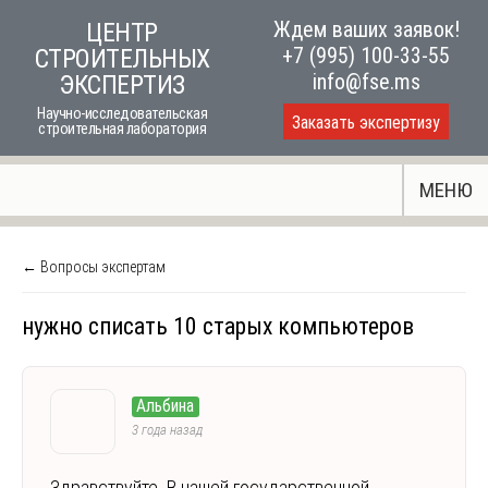
Skip
Ждем ваших заявок!
ЦЕНТР
to
+7 (995) 100-33-55
СТРОИТЕЛЬНЫХ
content
info@fse.ms
ЭКСПЕРТИЗ
Научно-исследовательская
Заказать экспертизу
строительная лаборатория
МЕНЮ
← Вопросы экспертам
нужно списать 10 старых компьютеров
Альбина
3 года назад
Здравствуйте. В нашей государственной