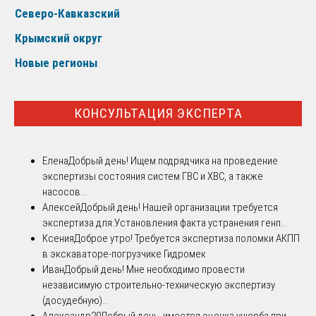
Северо-Кавказский
Крымский округ
Новые регионы
КОНСУЛЬТАЦИЯ ЭКСПЕРТА
Елена
Добрый день! Ищем подрядчика на проведение
экспертизы состояния систем ГВС и ХВС, а также
насосов...
Алексей
Добрый день! Нашей организации требуется
экспертиза для:Установления факта устранения генп...
Ксения
Доброе утро! Требуется экспертиза поломки АКПП
в экскаваторе-погрузчике Гидромек
Иван
Добрый день! Мне необходимо провести
независимую строительно-техническую экспертизу
(досудебную)...
Александр20
Добрый день, имеется оценка ущерба при