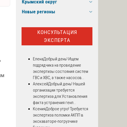
Крымский округ
Новые регионы
КОНСУЛЬТАЦИЯ
ЭКСПЕРТА
Елена
Добрый день! Ищем
ь
подрядчика на проведение
экспертизы состояния систем
ом
ГВС и ХВС, а также насосов...
Алексей
Добрый день! Нашей
организации требуется
экспертиза для:Установления
факта устранения генп...
Ксения
Доброе утро! Требуется
экспертиза поломки АКПП в
экскаваторе-погрузчике