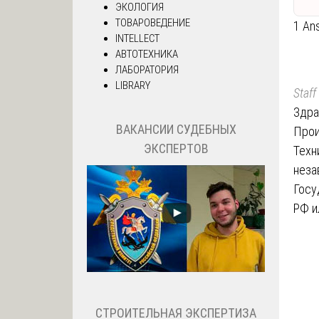
ЭКОЛОГИЯ
ТОВАРОВЕДЕНИЕ
1 An
INTELLECT
АВТОТЕХНИКА
ЛАБОРАТОРИЯ
LIBRARY
Staff
Здра
ВАКАНСИИ СУДЕБНЫХ
Прои
ЭКСПЕРТОВ
Техн
неза
Госу
РФ и
СТРОИТЕЛЬНАЯ ЭКСПЕРТИЗА