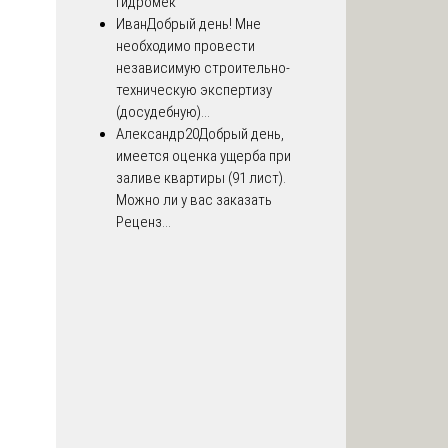
Гидромек
Иван
Добрый день! Мне
необходимо провести
независимую строительно-
техническую экспертизу
(досудебную)...
Александр20
Добрый день,
имеется оценка ущерба при
заливе квартиры (91 лист).
Можно ли у вас заказать
Реценз...