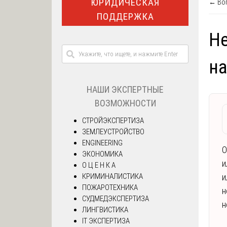
ЮРИДИЧЕСКАЯ
← Воп
ПОДДЕРЖКА
Н
н
НАШИ ЭКСПЕРТНЫЕ
ВОЗМОЖНОСТИ
СТРОЙЭКСПЕРТИЗА
ЗЕМЛЕУСТРОЙСТВО
ENGINEERING
О
ЭКОНОМИКА
и
О Ц Е Н К А
КРИМИНАЛИСТИКА
и
ПОЖАРОТЕХНИКА
н
СУДМЕДЭКСПЕРТИЗА
н
ЛИНГВИСТИКА
IT ЭКСПЕРТИЗА