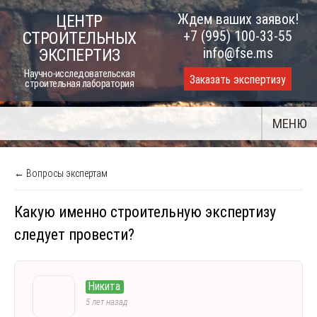
Skip
Ждем ваших заявок!
ЦЕНТР
to
+7 (995) 100-33-55
СТРОИТЕЛЬНЫХ
content
info@fse.ms
ЭКСПЕРТИЗ
Научно-исследовательская
Заказать экспертизу
строительная лаборатория
МЕНЮ
← Вопросы экспертам
Какую именно строительную экспертизу
следует провести?
Никита
5 лет назад