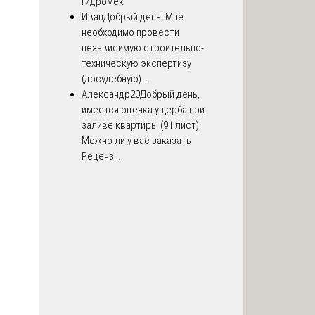
Гидромек
Иван
Добрый день! Мне
необходимо провести
независимую строительно-
техническую экспертизу
(досудебную)...
Александр20
Добрый день,
имеется оценка ущерба при
заливе квартиры (91 лист).
Можно ли у вас заказать
Реценз...