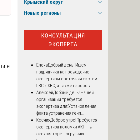
Крымский округ
Новые регионы
КОНСУЛЬТАЦИЯ
ЭКСПЕРТА
Елена
Добрый день! Ищем
тите
подрядчика на проведение
экспертизы состояния систем
ГВС и ХВС, а также насосов...
Алексей
Добрый день! Нашей
организации требуется
экспертиза для:Установления
факта устранения генп...
Ксения
Доброе утро! Требуется
экспертиза поломки АКПП в
экскаваторе-погрузчике