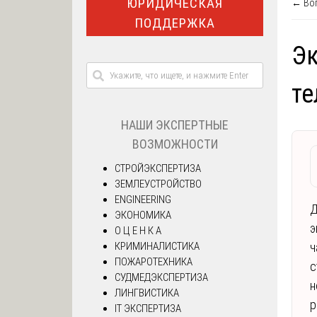
ЮРИДИЧЕСКАЯ
← Воп
ПОДДЕРЖКА
Эк
те
НАШИ ЭКСПЕРТНЫЕ
ВОЗМОЖНОСТИ
СТРОЙЭКСПЕРТИЗА
ЗЕМЛЕУСТРОЙСТВО
ENGINEERING
Д
ЭКОНОМИКА
э
О Ц Е Н К А
КРИМИНАЛИСТИКА
ч
ПОЖАРОТЕХНИКА
с
СУДМЕДЭКСПЕРТИЗА
н
ЛИНГВИСТИКА
р
IT ЭКСПЕРТИЗА