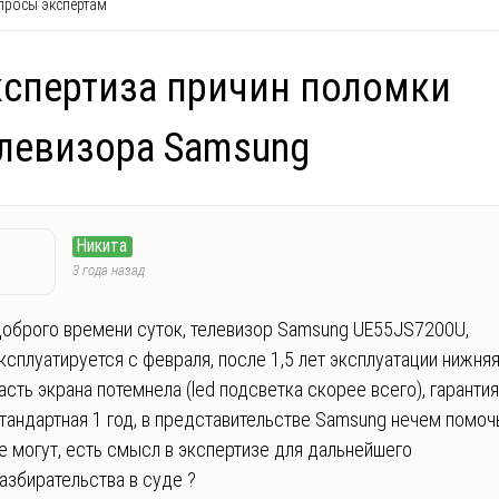
росы экспертам
спертиза причин поломки
левизора Samsung
Никита
3 года назад
оброго времени суток, телевизор Samsung UE55JS7200U,
ксплуатируется с февраля, после 1,5 лет эксплуатации нижня
асть экрана потемнела (led подсветка скорее всего), гарантия
тандартная 1 год, в представительстве Samsung нечем помоч
е могут, есть смысл в экспертизе для дальнейшего
азбирательства в суде ?