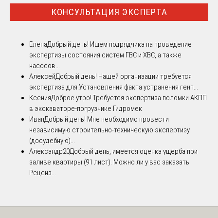
КОНСУЛЬТАЦИЯ ЭКСПЕРТА
Елена
Добрый день! Ищем подрядчика на проведение
экспертизы состояния систем ГВС и ХВС, а также
насосов...
Алексей
Добрый день! Нашей организации требуется
экспертиза для:Установления факта устранения генп...
Ксения
Доброе утро! Требуется экспертиза поломки АКПП
в экскаваторе-погрузчике Гидромек
Иван
Добрый день! Мне необходимо провести
независимую строительно-техническую экспертизу
(досудебную)...
Александр20
Добрый день, имеется оценка ущерба при
заливе квартиры (91 лист). Можно ли у вас заказать
Реценз...