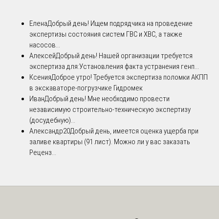
Елена
Добрый день! Ищем подрядчика на проведение
экспертизы состояния систем ГВС и ХВС, а также
насосов...
Алексей
Добрый день! Нашей организации требуется
экспертиза для:Установления факта устранения генп...
Ксения
Доброе утро! Требуется экспертиза поломки АКПП
в экскаваторе-погрузчике Гидромек
Иван
Добрый день! Мне необходимо провести
независимую строительно-техническую экспертизу
(досудебную)...
Александр20
Добрый день, имеется оценка ущерба при
заливе квартиры (91 лист). Можно ли у вас заказать
Реценз...