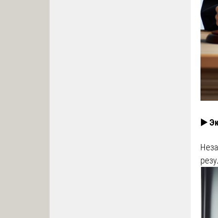
▶️ Э
Неза
резу