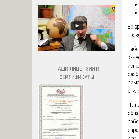
Во в
позв
Рабо
каче
испо
НАШИ ЛИЦЕНЗИИ И
разб
СЕРТИФИКАТЫ
ремо
откл
На п
обла
рабо
спра
иссл