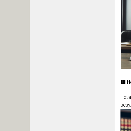
🟥 Н
Неза
резу