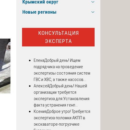
Крымский округ
Новые регионы
КОНСУЛЬТАЦИЯ
ЭКСПЕРТА
Елена
Добрый день! Ищем
подрядчика на проведение
экспертизы состояния систем
ГВС и ХВС, а также насосов...
Алексей
Добрый день! Нашей
организации требуется
экспертиза для:Установления
факта устранения генп...
Ксения
Доброе утро! Требуется
экспертиза поломки АКПП в
экскаваторе-погрузчике