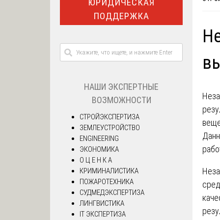
ЮРИДИЧЕСКАЯ
ПОДДЕРЖКА
Не
вы
НАШИ ЭКСПЕРТНЫЕ
Неза
ВОЗМОЖНОСТИ
резу
СТРОЙЭКСПЕРТИЗА
веще
ЗЕМЛЕУСТРОЙСТВО
Данн
ENGINEERING
рабо
ЭКОНОМИКА
О Ц Е Н К А
Неза
КРИМИНАЛИСТИКА
ПОЖАРОТЕХНИКА
сред
СУДМЕДЭКСПЕРТИЗА
каче
ЛИНГВИСТИКА
резу
IT ЭКСПЕРТИЗА