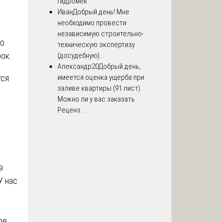
Гидромек
Иван
Добрый день! Мне
необходимо провести
независимую строительно-
то
техническую экспертизу
ок.
(досудебную)...
Александр20
Добрый день,
имеется оценка ущерба при
тся
заливе квартиры (91 лист).
Можно ли у вас заказать
Реценз...
в
У нас
ое