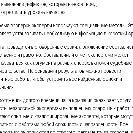
выявление дефектов, которые наносят вред;
определить уровень качества.
ремя проверки эксперты используют специальные методы. Э
оляет устанавливать необходимую информацию в короткий ср
та проводится в оговоренные сроки, а заключение составляе
ственно и грамотно. Составленный отчет экспертами может
льзоваться как аргумент в разных спорах, включая судебные
ирательства. На основании результатов можно провести
нтные работы, чтобы устранить все найденные ошибки и
онения.
ротяжении долгого времени наша компания оказывает услуги 
сти независимой экспертизы выполненных сварочных работ. 
тают опытные и квалифицированные эксперты, которые могут
виться с работами любой сложности и направленности. Все
едования выполняются по строгому регламенту за оговоренн