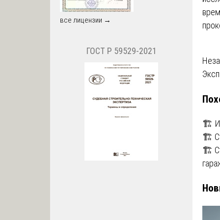
врем
все лицензии →
прок
ГОСТ Р 59529-2021
На
Неза
Эксп
по
Пох
за
🏗️ 
🏗️ 
🏗️ 
гара
Нов