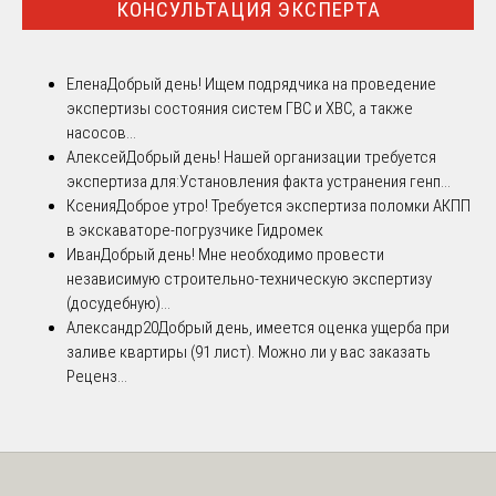
КОНСУЛЬТАЦИЯ ЭКСПЕРТА
Елена
Добрый день! Ищем подрядчика на проведение
экспертизы состояния систем ГВС и ХВС, а также
насосов...
Алексей
Добрый день! Нашей организации требуется
экспертиза для:Установления факта устранения генп...
Ксения
Доброе утро! Требуется экспертиза поломки АКПП
в экскаваторе-погрузчике Гидромек
Иван
Добрый день! Мне необходимо провести
независимую строительно-техническую экспертизу
(досудебную)...
Александр20
Добрый день, имеется оценка ущерба при
заливе квартиры (91 лист). Можно ли у вас заказать
Реценз...