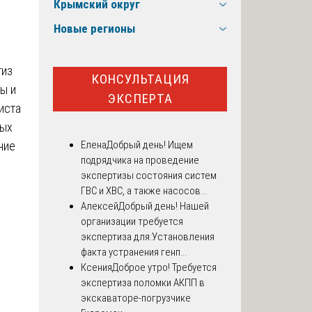
Крымский округ
Новые регионы
тиз
КОНСУЛЬТАЦИЯ
ы и
ЭКСПЕРТА
иста
мых
Елена
Добрый день! Ищем
ние
подрядчика на проведение
экспертизы состояния систем
ГВС и ХВС, а также насосов...
Алексей
Добрый день! Нашей
организации требуется
экспертиза для:Установления
факта устранения генп...
Ксения
Доброе утро! Требуется
экспертиза поломки АКПП в
экскаваторе-погрузчике