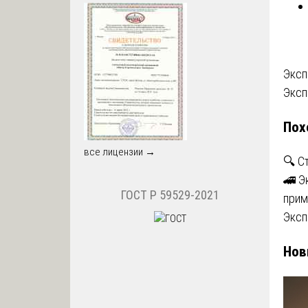
На
Эксп
Эксп
по
Пох
за
все лицензии →
🔍 С
🚄 Э
ГОСТ Р 59529-2021
прим
Эксп
Нов