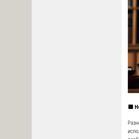
🟥 Н
Разн
испо