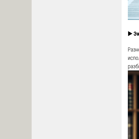
▶️ Э
Разн
испо
разб