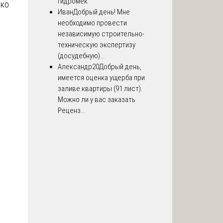
Гидромек
ько
Иван
Добрый день! Мне
необходимо провести
независимую строительно-
техническую экспертизу
(досудебную)...
Александр20
Добрый день,
имеется оценка ущерба при
заливе квартиры (91 лист).
Можно ли у вас заказать
Реценз...