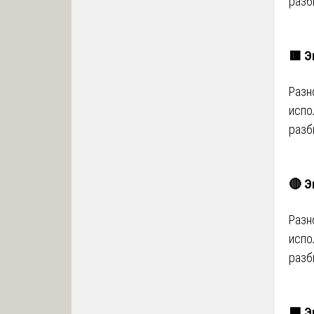
разб
🟥 Э
Разн
испо
разб
🔴 Э
Разн
испо
разб
🟩 Э