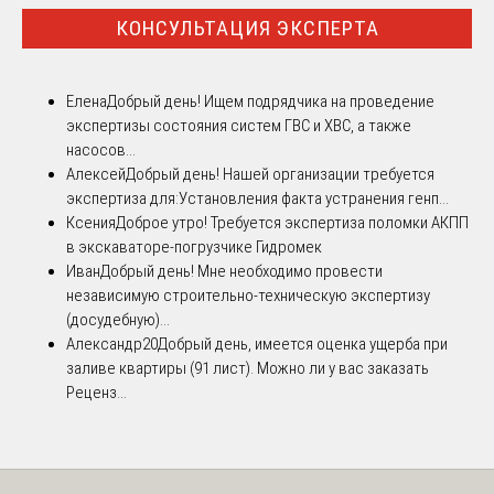
КОНСУЛЬТАЦИЯ ЭКСПЕРТА
Елена
Добрый день! Ищем подрядчика на проведение
экспертизы состояния систем ГВС и ХВС, а также
насосов...
Алексей
Добрый день! Нашей организации требуется
экспертиза для:Установления факта устранения генп...
Ксения
Доброе утро! Требуется экспертиза поломки АКПП
в экскаваторе-погрузчике Гидромек
Иван
Добрый день! Мне необходимо провести
независимую строительно-техническую экспертизу
(досудебную)...
Александр20
Добрый день, имеется оценка ущерба при
заливе квартиры (91 лист). Можно ли у вас заказать
Реценз...