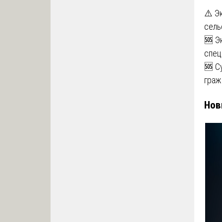
⚠️ Э
сель
🆘 Э
спец
🆘 С
граж
Нов