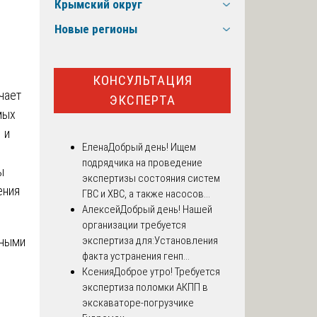
Крымский округ
Новые регионы
КОНСУЛЬТАЦИЯ
чает
ЭКСПЕРТА
мых
 и
Елена
Добрый день! Ищем
подрядчика на проведение
ы
экспертизы состояния систем
ения
ГВС и ХВС, а также насосов...
Алексей
Добрый день! Нашей
организации требуется
чными
экспертиза для:Установления
факта устранения генп...
Ксения
Доброе утро! Требуется
экспертиза поломки АКПП в
экскаваторе-погрузчике