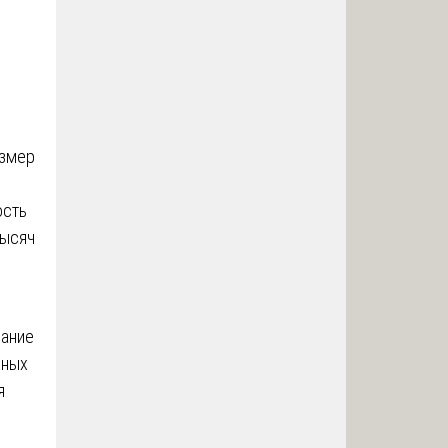
азмер
ость
тысяч
вание
жных
я