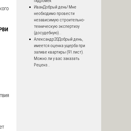
Гидромек
Иван
Добрый день! Мне
кого
необходимо провести
независимую строительно-
техническую экспертизу
 РВИ
(досудебную)...
Александр20
Добрый день,
имеется оценка ущерба при
заливе квартиры (91 лист).
Можно ли у вас заказать
Реценз...
твия
ет