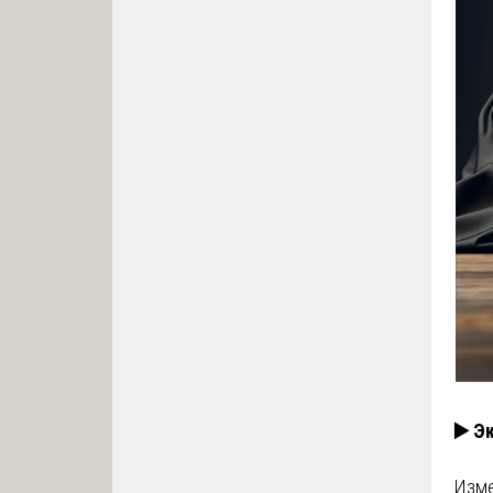
▶️ Э
Изме