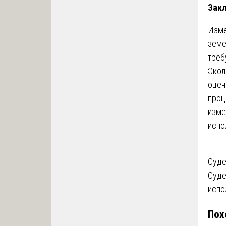
Зак
Изме
земе
треб
Экол
оцен
проц
изме
испо
На
Суде
Суде
по
испо
за
Пох