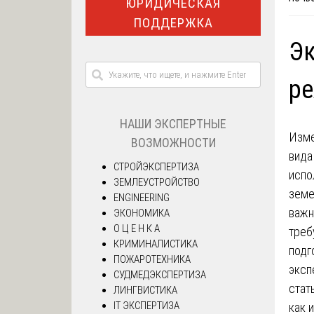
ЮРИДИЧЕСКАЯ
ПОДДЕРЖКА
Эк
ре
НАШИ ЭКСПЕРТНЫЕ
Изме
ВОЗМОЖНОСТИ
вида
СТРОЙЭКСПЕРТИЗА
испо
ЗЕМЛЕУСТРОЙСТВО
земе
ENGINEERING
важн
ЭКОНОМИКА
О Ц Е Н К А
треб
КРИМИНАЛИСТИКА
подг
ПОЖАРОТЕХНИКА
эксп
СУДМЕДЭКСПЕРТИЗА
стат
ЛИНГВИСТИКА
IT ЭКСПЕРТИЗА
как 