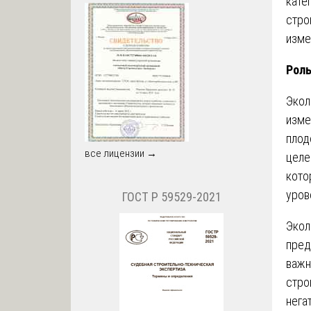
кате
стро
изме
Роль
Экол
изме
плод
все лицензии →
целе
кото
уров
ГОСТ Р 59529-2021
Экол
пред
важн
стро
нега