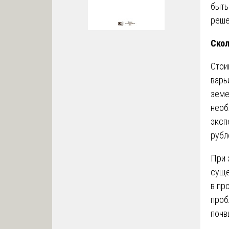
быть
реше
Скол
Стои
варь
земе
необ
эксп
рубл
При 
суще
в пр
проб
почв