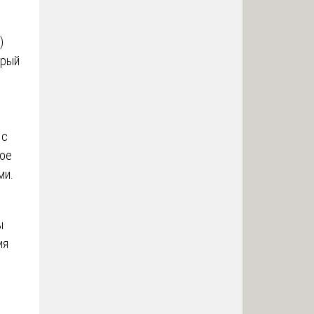
)
орый
 с
ное
ми.
ы
ия