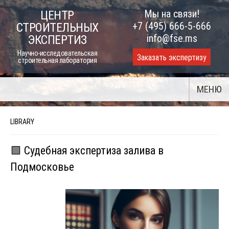
Skip
Мы на связи!
ЦЕНТР
to
+7 (495) 666-5-666
СТРОИТЕЛЬНЫХ
content
info@fse.ms
ЭКСПЕРТИЗ
Научно-исследовательская
Заказать экспертизу
строительная лаборатория
МЕНЮ
LIBRARY
🟩 Судебная экспертиза залива в
Подмосковье