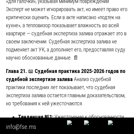
«для галочки», указывая минимум повреждений.
Эксперт не может игнорировать акт, но имеет право его
критически оценить. Если в акте написано «подтек на
кухне», а тепловизор показывает влажность во всей
квартире — судебная экспертиза залива отражает это в
своем заключении. Судебная экспертиза залива не
подменяет акт УК, а дополняет его, предоставляя суду
научно обоснованные данные. 📄
Глава 21.
📖
Судебная практика 2025-2026 годов по
судебной экспертизе залива
Анализ судебной
практики последних лет показывает, что судебная
экспертиза залива остается главным доказательством,
но требования к ней ужесточаются.
Тенденция №1:
Ужесточение к обоснованности
смет. Судьи требуют детальной расшифровки
info@fse.ms
каждой позиции сметы. Если эксперт пишет