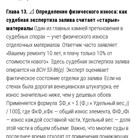
Глава 13.
📐
Определение физического износа: как
судебная экспертиза залива считает «старые»
материалы
Один из главных камней преткновения в
судебных спорах — учет физического износа
отделочных материалов. Ответчик часто заявляет:
«Вашему ремонту 10 лет, я плачу только 10% от
стоимости нового». Здесь судебная экспертиза залива
опирается на
ВСН 53-86(р)
. Эксперт оценивает
фактическое состояние отделки до залива. Если на
стенах была дорогая венецианская штукатурка, её
износ значительно ниже, чем у дешевых обоев.
Применяется формула: $Ф_к = Σ (Ф_i × Удельный вес_i)
/ 100$, где
ФкФ_к
Ф
к
— общий износ элемента,
ФiФ_i
Ф
i
— износ каждой составной части, Удельный вес — доля
этой части в общем объеме. Важно, что многие суды в
последнее время отходят от применения понижающих