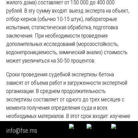
жилого дома) составляет от 150 000 до 400 000
рублей. В эту сумму входят: выезд эксперта на объект,
отбор кернов (обычно 10-15 штук), лабораторные
испытания, статистическая обработка, подготовка
заключения. При необходимости проведения
дополнительных исследований (морозостойкость,
водонепроницаемость, химический анализ) стоимость
может увеличиться на 30-50 процентов.
Сроки проведения судебной экспертизы бетона
зависят от объема работ и загруженности экспертной
организации. В среднем продолжительность
экспертизы составляет от одного до трех месяцев с
момента получения определения суда и всех
необходимых материалов. В этот срок входит: изучение
материалов дела (3-5 дней), выезд на объект и отбор
info@fse.ms
кернов (1-2 дня), лабораторные испытания (10-20 дней),