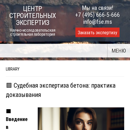
Skip
Мы на связи!
ЦЕНТР
to
+7 (495) 666-5-666
СТРОИТЕЛЬНЫХ
content
info@fse.ms
ЭКСПЕРТИЗ
Научно-исследовательская
Заказать экспертизу
строительная лаборатория
МЕНЮ
LIBRARY
🟩 Судебная экспертиза бетона: практика
доказывания
🟩
Введение
в