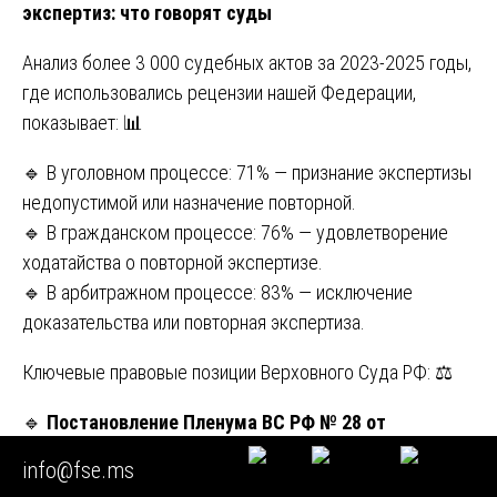
экспертиз: что говорят суды
Анализ более 3 000 судебных актов за 2023-2025 годы,
где использовались рецензии нашей Федерации,
показывает: 📊
🔹 В уголовном процессе: 71% — признание экспертизы
недопустимой или назначение повторной.
🔹 В гражданском процессе: 76% — удовлетворение
ходатайства о повторной экспертизе.
🔹 В арбитражном процессе: 83% — исключение
доказательства или повторная экспертиза.
Ключевые правовые позиции Верховного Суда РФ: ⚖️
🔹
Постановление Пленума ВС РФ № 28 от
30.06.2015
: при наличии обоснованных сомнений в
info@fse.ms
достоверности экспертизы суд обязан назначить