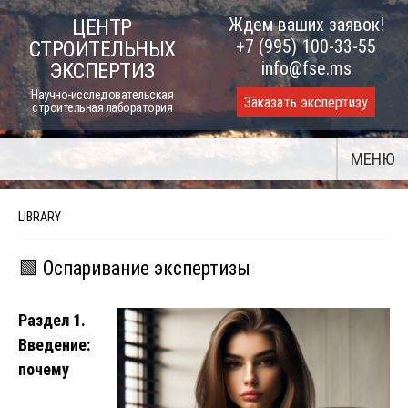
Skip
Ждем ваших заявок!
ЦЕНТР
to
+7 (995) 100-33-55
СТРОИТЕЛЬНЫХ
content
info@fse.ms
ЭКСПЕРТИЗ
Научно-исследовательская
Заказать экспертизу
строительная лаборатория
МЕНЮ
LIBRARY
🟩 Оспаривание экспертизы
Раздел 1.
Введение:
почему