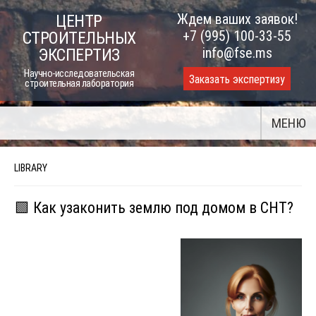
Skip
Ждем ваших заявок!
ЦЕНТР
to
+7 (995) 100-33-55
СТРОИТЕЛЬНЫХ
content
info@fse.ms
ЭКСПЕРТИЗ
Научно-исследовательская
Заказать экспертизу
строительная лаборатория
МЕНЮ
LIBRARY
🟩 Как узаконить землю под домом в СНТ?