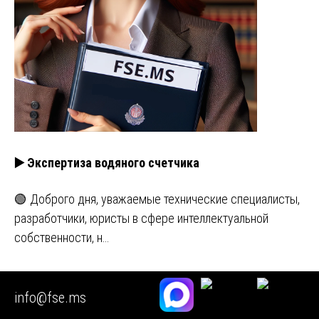
▶️ Экспертиза водяного счетчика
🟢 Доброго дня, уважаемые технические специалисты,
разработчики, юристы в сфере интеллектуальной
собственности, н…
🟥 Независимая экспертиза счетчика воды
info@fse.ms