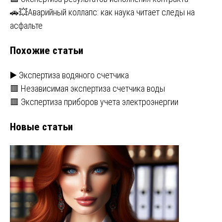
Навигация
🚗💥Аварийный коллапс: как наука читает следы на
по
асфальте
записям
Похожие статьи
▶️ Экспертиза водяного счетчика
🟥 Независимая экспертиза счетчика воды
🟥 Экспертиза приборов учета электроэнергии
Новые статьи