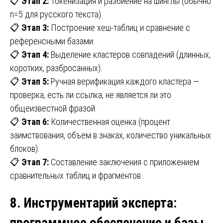
📋
Этап 2:
Токенизация и разбиение на шинглы (обычно
n=5 для русского текста).
📋
Этап 3:
Построение хеш-таблиц и сравнение с
референсными базами.
📋
Этап 4:
Выделение кластеров совпадений (длинных,
коротких, разбросанных).
📋
Этап 5:
Ручная верификация каждого кластера —
проверка, есть ли ссылка, не является ли это
общеизвестной фразой.
📋
Этап 6:
Количественная оценка (процент
заимствования, объем в знаках, количество уникальных
блоков).
📋
Этап 7:
Составление заключения с приложением
сравнительных таблиц и фрагментов.
8. Инструментарий эксперта
:
программное обеспечение и базы