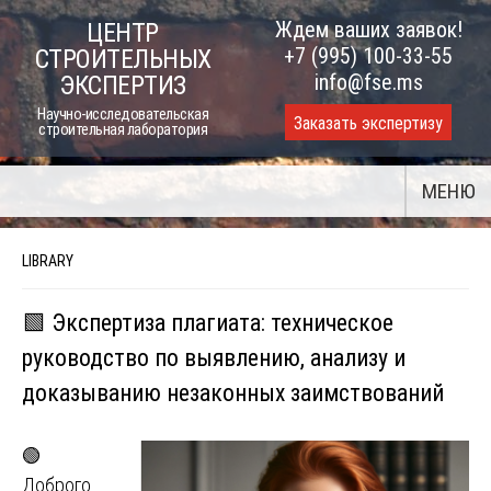
Skip
Ждем ваших заявок!
ЦЕНТР
to
+7 (995) 100-33-55
СТРОИТЕЛЬНЫХ
content
info@fse.ms
ЭКСПЕРТИЗ
Научно-исследовательская
Заказать экспертизу
строительная лаборатория
МЕНЮ
LIBRARY
🟩 Экспертиза плагиата: техническое
руководство по выявлению, анализу и
доказыванию незаконных заимствований
🟢
Доброго