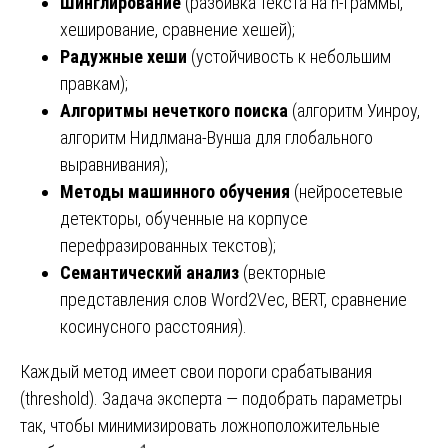
Шинглирование
(разбивка текста на n-граммы,
хеширование, сравнение хешей);
Радужные хеши
(устойчивость к небольшим
правкам);
Алгоритмы нечеткого поиска
(алгоритм Уинроу,
алгоритм Нидлмана-Вунша для глобального
выравнивания);
Методы машинного обучения
(нейросетевые
детекторы, обученные на корпусе
перефразированных текстов);
Семантический анализ
(векторные
представления слов Word2Vec, BERT, сравнение
косинусного расстояния).
Каждый метод имеет свои пороги срабатывания
(threshold). Задача эксперта — подобрать параметры
так, чтобы минимизировать ложноположительные