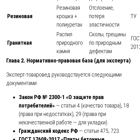
Резиновая
Отслоение,
Резиновая
крошка +
потеря
ТУ
полиуретан
эластичности
Распил
Сколы, трещины
ГОС
Гранитная
природного
по природным
201
камня
дефектам
Глава 2. Нормативно-правовая база (для эксперта)
Эксперт-товаровед руководствуется следующими
документами:
Закон РФ № 2300-1 «О защите прав
потребителей»
— статьи 4 (качество товара), 18
(права при недостатках), 29 (права при
некачественной работе — для укладки).
Гражданский кодекс РФ
— статьи 475, 723.
ГОСТ 17608-2017 «Плиты бетонные