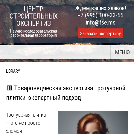
Skip
Ждем ваших заявок!
ЦЕНТР
to
+7 (995) 100-33-55
СТРОИТЕЛЬНЫХ
content
info@fse.ms
ЭКСПЕРТИЗ
Научно-исследовательская
Заказать экспертизу
строительная лаборатория
МЕНЮ
LIBRARY
🟥 Товароведческая экспертиза тротуарной
плитки: экспертный подход
Тротуарная плитка
— это не просто
элемент