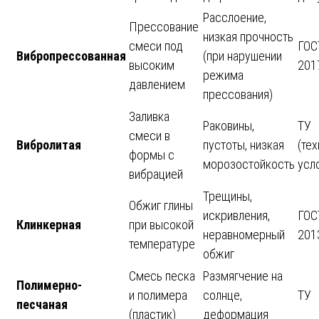
Расслоение,
Прессование
низкая прочность
смеси под
ГОС
Вибропрессованная
(при нарушении
высоким
201
режима
давлением
прессования)
Заливка
Раковины,
ТУ
смеси в
Вибролитая
пустоты, низкая
(те
формы с
морозостойкость
усл
вибрацией
Трещины,
Обжиг глины
искривления,
ГОС
Клинкерная
при высокой
неравномерный
201
температуре
обжиг
Смесь песка
Размягчение на
Полимерно-
и полимера
солнце,
ТУ
песчаная
(пластик)
деформация