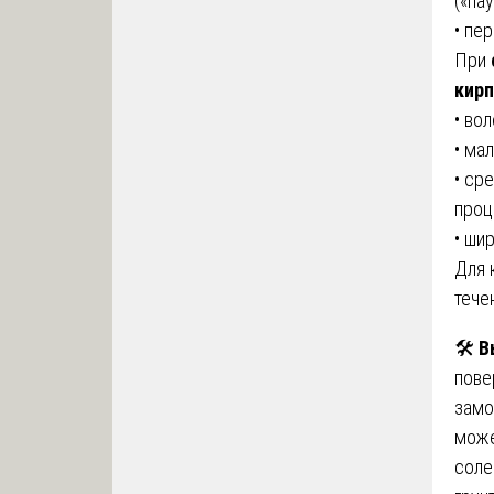
(«па
• пе
При
кирп
• во
• ма
• ср
проц
• ши
Для 
тече
🛠️
В
пове
замо
може
соле