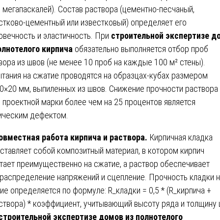
 мегапаскалей). Состав раствора (цементно-песчаный,
стково-цементный или известковый) определяет его
овечность и эластичность. При
строительной экспертизе д
олнотелого кирпича
обязательно выполняется отбор проб
вора из швов (не менее 10 проб на каждые 100 м² стены).
тания на сжатие проводятся на образцах-кубах размером
0×20 мм, выпиленных из швов. Снижение прочности раствора
 проектной марки более чем на 25 процентов является
ическим дефектом.
овместная работа кирпича и раствора.
Кирпичная кладка
ставляет собой композитный материал, в котором кирпич
тает преимущественно на сжатие, а раствор обеспечивает
распределение напряжений и сцепление. Прочность кладки н
ие определяется по формуле: R_кладки = 0,5 * (R_кирпича +
створа) * коэффициент, учитывающий высоту ряда и толщину 
строительной экспертизе домов из полнотелого