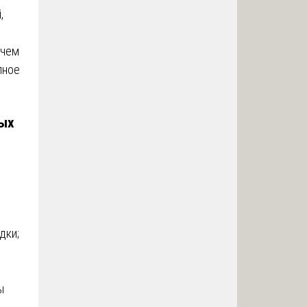
,
 чем
лное
ных
дки;
ы