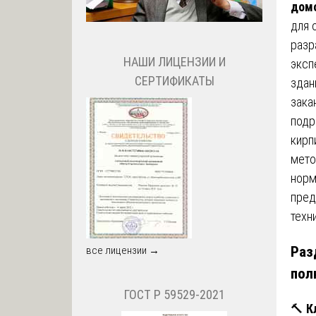
домо
для 
разр
НАШИ ЛИЦЕНЗИИ И
эксп
СЕРТИФИКАТЫ
здан
зака
подр
кирп
мето
норм
пред
техн
Раз
все лицензии →
пол
ГОСТ Р 59529-2021
🔨
К