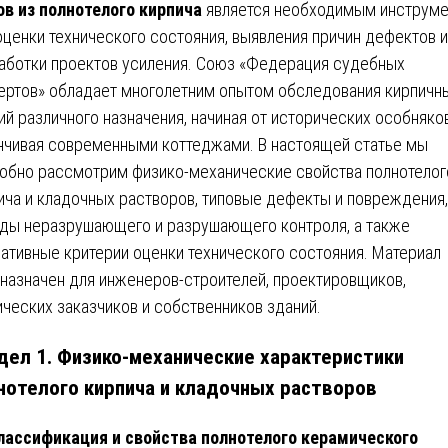
в из полнотелого кирпича
является необходимым инструм
оценки технического состояния, выявления причин дефектов и
аботки проектов усиления. Союз «Федерация судебных
ертов» обладает многолетним опытом обследования кирпичн
ий различного назначения, начиная от исторических особняко
нчивая современными коттеджами. В настоящей статье мы
обно рассмотрим физико-механические свойства полнотелог
ича и кладочных растворов, типовые дефекты и повреждения,
ды неразрушающего и разрушающего контроля, а также
ативные критерии оценки технического состояния. Материал
назначен для инженеров-строителей, проектировщиков,
ических заказчиков и собственников зданий.
дел 1. Физико-механические характеристики
нотелого кирпича и кладочных растворов
лассификация и свойства полнотелого керамического