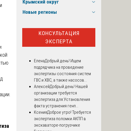
Крымский округ
Новые регионы
КОНСУЛЬТАЦИЯ
ЭКСПЕРТА
и
окой
Елена
Добрый день! Ищем
стью
подрядчика на проведение
экспертизы состояния систем
од
ГВС и ХВС, а также насосов...
Алексей
Добрый день! Нашей
организации требуется
ации.
экспертиза для:Установления
факта устранения генп...
Ксения
Доброе утро! Требуется
экспертиза поломки АКПП в
экскаваторе-погрузчике
тиза