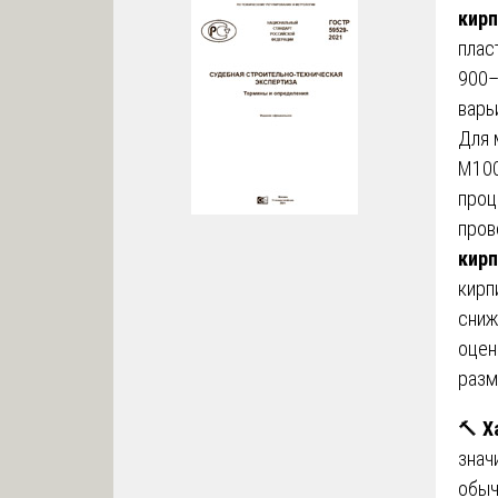
кирп
плас
900–
варь
Для 
М100
проц
пров
кирп
кирп
сниж
оцен
разм
🔨
Х
знач
обыч