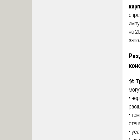
кирп
опре
импу
на 2
запо
Раз
кон
🛠️
Т
могу
• не
расш
• те
стен
• ус