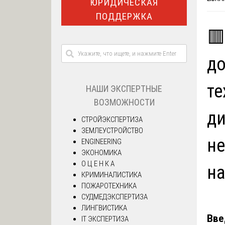
ЮРИДИЧЕСКАЯ
ПОДДЕРЖКА
🟥
до
те
НАШИ ЭКСПЕРТНЫЕ
ВОЗМОЖНОСТИ
ди
СТРОЙЭКСПЕРТИЗА
ЗЕМЛЕУСТРОЙСТВО
не
ENGINEERING
ЭКОНОМИКА
О Ц Е Н К А
н
КРИМИНАЛИСТИКА
ПОЖАРОТЕХНИКА
СУДМЕДЭКСПЕРТИЗА
ЛИНГВИСТИКА
Вве
IT ЭКСПЕРТИЗА