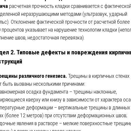
ича
расчетная прочность кладки сравнивается с фактической
деленной неразрушающими методами (ультразвук, ударный
льс). Отклонение фактической прочности от расчетной более
0 процентов указывает на нарушение технологии кладки (непо
лнение швов, недостаточная перевязка).
дел 2. Типовые дефекты и повреждения кирпич
струкций
рещины различного генезиса.
Трещины в кирпичных стенах
т быть вызваны несколькими причинами:
равномерная осадка фундамента – трещины наклонные,
иряющиеся кверху или книзу в зависимости от характера оса
мпературные деформации – вертикальные трещины в длинных
ах (более 12 метров) при отсутствии деформационных швов;
адочные явления в растворе – мелкие поверхностные трещин