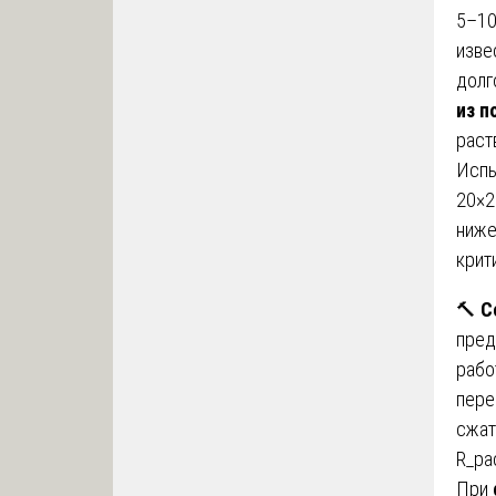
5–10
изве
долг
из п
раст
Испы
20×2
ниже
крит
🔨
С
пред
рабо
пере
сжат
R_ра
При