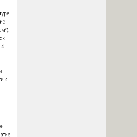
туре
тие
м²).
ок
14
и
и к
ен
жатие