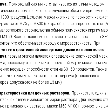
ича.
Полнотелый кирпич изготавливается из глины методом
тического формования с последующим обжигом при темпера
1000 градусов Цельсия. Марки кирпича по прочности на сжа
ируются от М75 до М300 (цифра обозначает прочность в кгс/с
малоэтажного строительства обычно применяется кирпич мар
-М150. Водопоглощение полнотелого кирпича составляет 8–
ентов, что обеспечивает хорошую морозостойкость. При
едении
строительной экспертизы домов из полнотелого
ича
первым этапом является определение фактической марк
ича, поскольку отклонение от проектной марки может привест
ению несущей способности стен на 30–50 процентов. Также
ивается геометрическая точность кирпича (отклонения от
еров допускаются не более ±3 мм).
арактеристики кладочных растворов.
Прочность кладки в
ительной степени зависит от марки раствора. Для несущих ст
но применяются растворы марок М50-М100 (прочность на с