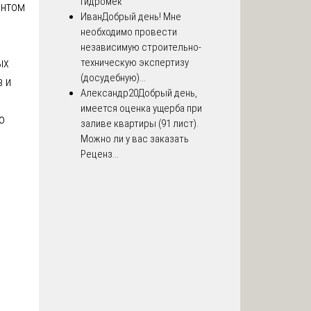
Гидромек
ентом
Иван
Добрый день! Мне
необходимо провести
независимую строительно-
ых
техническую экспертизу
(досудебную)...
в и
Александр20
Добрый день,
имеется оценка ущерба при
о
заливе квартиры (91 лист).
Можно ли у вас заказать
Реценз...