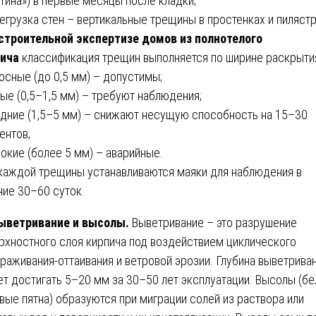
утина») в первые месяцы после кладки;
регрузка стен – вертикальные трещины в простенках и пилястр
строительной экспертизе домов из полнотелого
ича
классификация трещин выполняется по ширине раскрыти
лосные (до 0,5 мм) – допустимы;
лые (0,5–1,5 мм) – требуют наблюдения;
едние (1,5–5 мм) – снижают несущую способность на 15–30
ентов;
рокие (более 5 мм) – аварийные.
каждой трещины устанавливаются маяки для наблюдения в
ние 30–60 суток.
ыветривание и высолы.
Выветривание – это разрушение
рхностного слоя кирпича под воздействием циклического
раживания-оттаивания и ветровой эрозии. Глубина выветрива
т достигать 5–20 мм за 30–50 лет эксплуатации. Высолы (б
вые пятна) образуются при миграции солей из раствора или