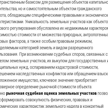
транственным базисом для размещения объектов капитальн
ительства, но и самостоятельным объектом гражданского
ота, обладающим специфическими правовыми и экономичес
ктеристиками. Уникальность земельных участков как объект
ового регулирования обусловлена их недвижимым характеро
симостью стоимости от множества природных, антропогенны
овых факторов, а также особым правовым режимом,
деляемым категорией земель и видом разрешенного
льзования. При возникновении судебных споров, связанных с
елом земельных участков, их выкупом для государственных 
ципальных нужд, оспариванием кадастровой стоимости,
ешением наследственных конфликтов или обращением взыск
аложенное имущество, ключевое значение приобретает
оверное определение рыночной стоимости объекта.
нно
рыночная судебная оценка земельных участков
позво
сформировать совокупность физических, правовых и
омических характеристик земельного надела в конкретный