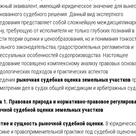
жный эквивалент, имеющий юридическое значение для выне
нованного судебного решения. Данный вид экспертного
едования представляет собой сложнейшую междисциплинар
чу, требующую от исполнителя не только глубоких познаний в
сти теории оценки и ценообразования, но и понимания тонкос
льного законодательства, градостроительных регламентов и
ессуальных особенностей судопроизводства. Настоящее
едование посвящено комплексному анализу правовых основа
дологических подходов и практических аспектов
едения
рыночная судебная оценка земельных участков
п
мотрении дел в судах общей юрисдикции и арбитражных суд
а 1. Правовая природа и нормативно-правовое регулиров
чной судебной оценки земельных участков
тие и сущность рыночной судебной оценки.
В юридическ
рине и правоприменительной практике под судебной оценочн