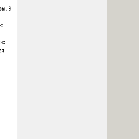
изы.
В
ью
иях
ая
в