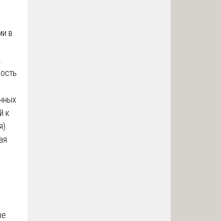
и в
.
ность
очных
й к
).
ая
ве