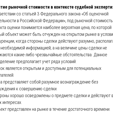
тие рыночной стоимости в контексте судебной эксперт
ветствии со статьей 3 Федерального закона «Об оценочной
ельности в Российской Федерации», под рыночной стоимост
кта оценки понимается наиболее вероятная цена, по которой
ый объект может быть отчужден на открытом рынке в услов
уренции, когда стороны сделки действуют разумно, располаг
 необходимой информацией, а на величине цены сделки не
жаются какие-либо чрезвычайные обстоятельства. Данное
деление предполагает учет ряда условий:
нок является открытым и доступным для потенциальных
пателей.
на представляет собой разумное вознаграждение без
уждения к совершению сделки.
ороны хорошо осведомлены о предмете сделки и действуют 
х интересах.
ъект представлен на рынке в течение достаточного времени.