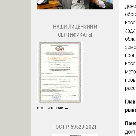
дене
обос
иссл
НАШИ ЛИЦЕНЗИИ И
зада
СЕРТИФИКАТЫ
обла
земе
проц
иссл
мето
пров
расс
Глав
все лицензии →
рыно
Поня
ГОСТ Р 59529-2021
докт