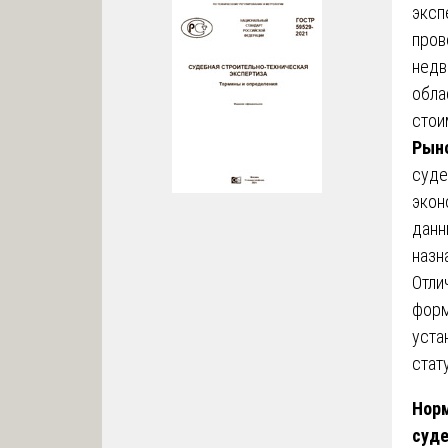
эксп
пров
недв
обла
стои
Рыно
суде
экон
данн
назн
Отли
форм
уста
стат
Норм
суде