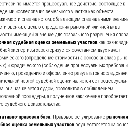
ертизой понимается процессуальное действие, состоящее в
едении исследования земельного участка как объекта
ижимости специалистом, обладающим специальными знаниям
сти оценки, с целью определения рыночной или иной вида
мости, имеющей значение для правильного разрешения спора
чная судебная оценка земельных участков
как разновид
бной экспертизы характеризуется сочетанием двух начал:
омического (определение стоимости на основе анализа рын
ых) и юридического (соблюдение процессуальных требовани
ачению, проведению и оформлению результатов исследования
чительной чертой судебной оценки является ее процессуальн
а: она назначается судом, проводится с соблюдением
новленной процедуры, а полученное заключение приобретает
ус судебного доказательства.
ативно-правовая база.
Правовое регулирование
рыночная
бная оценка земельных участков
осуществляется на осно