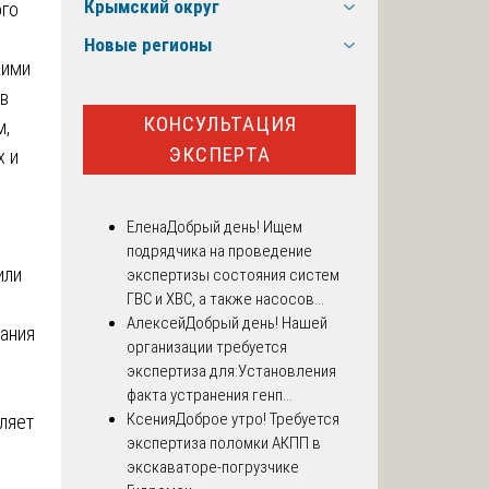
Крымский округ
ого
Новые регионы
кими
ов
КОНСУЛЬТАЦИЯ
м,
ЭКСПЕРТА
х и
Елена
Добрый день! Ищем
подрядчика на проведение
или
экспертизы состояния систем
ГВС и ХВС, а также насосов...
Алексей
Добрый день! Нашей
ания
организации требуется
экспертиза для:Установления
факта устранения генп...
Ксения
Доброе утро! Требуется
ляет
экспертиза поломки АКПП в
экскаваторе-погрузчике