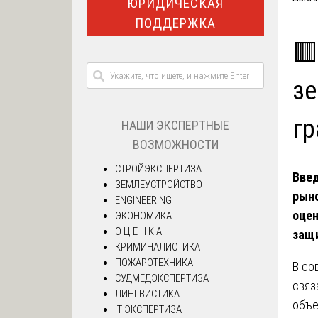
ЮРИДИЧЕСКАЯ
ПОДДЕРЖКА
🟥
зе
гр
НАШИ ЭКСПЕРТНЫЕ
ВОЗМОЖНОСТИ
СТРОЙЭКСПЕРТИЗА
Введ
ЗЕМЛЕУСТРОЙСТВО
рыно
ENGINEERING
оцен
ЭКОНОМИКА
О Ц Е Н К А
защ
КРИМИНАЛИСТИКА
ПОЖАРОТЕХНИКА
В со
СУДМЕДЭКСПЕРТИЗА
связ
ЛИНГВИСТИКА
объе
IT ЭКСПЕРТИЗА