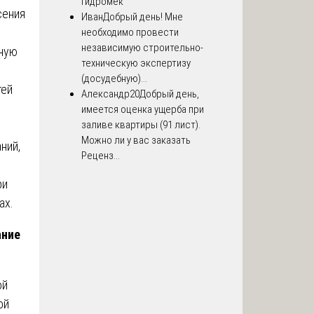
Гидромек
сения
Иван
Добрый день! Мне
необходимо провести
независимую строительно-
ную
техническую экспертизу
(досудебную)...
тей
Александр20
Добрый день,
имеется оценка ущерба при
заливе квартиры (91 лист).
Можно ли у вас заказать
ний,
Реценз...
ри
ах.
ание
ой
ой