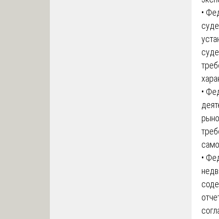
• Фе
суде
уста
суде
треб
хара
• Фе
деят
рыно
треб
само
• Фе
недв
соде
отче
согл