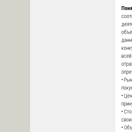
Поня
соот
деят
объе
данн
конк
всей
отра
опре
• Ры
поку
• Це
прин
• Ст
свои
• Об