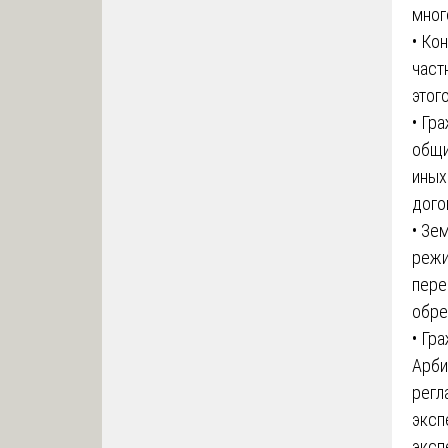
мног
• Ко
част
этог
• Гр
общи
иных
дого
• Зе
режи
пере
обре
• Гр
Арби
регл
эксп
эксп