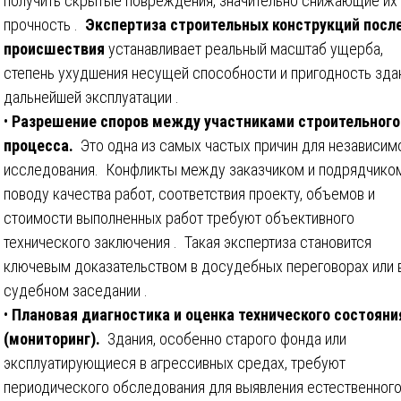
получить скрытые повреждения, значительно снижающие их
прочность .
Экспертиза строительных конструкций посл
происшествия
устанавливает реальный масштаб ущерба,
степень ухудшения несущей способности и пригодность зда
дальнейшей эксплуатации .
•
Разрешение споров между участниками строительного
процесса.
Это одна из самых частых причин для независим
исследования. Конфликты между заказчиком и подрядчико
поводу качества работ, соответствия проекту, объемов и
стоимости выполненных работ требуют объективного
технического заключения . Такая экспертиза становится
ключевым доказательством в досудебных переговорах или 
судебном заседании .
•
Плановая диагностика и оценка технического состояни
(мониторинг).
Здания, особенно старого фонда или
эксплуатирующиеся в агрессивных средах, требуют
периодического обследования для выявления естественног