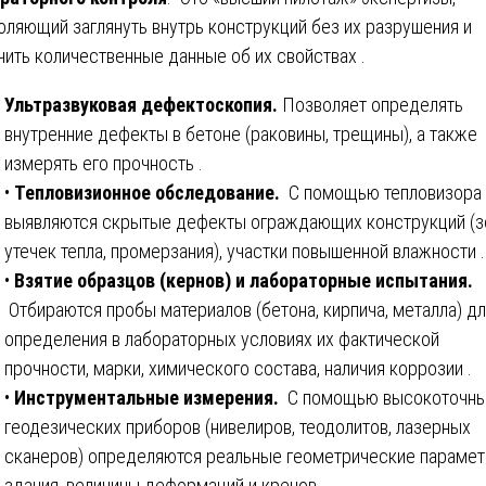
оляющий заглянуть внутрь конструкций без их разрушения и
чить количественные данные об их свойствах .
Ультразвуковая дефектоскопия.
Позволяет определять
внутренние дефекты в бетоне (раковины, трещины), а также
измерять его прочность .
•
Тепловизионное обследование.
С помощью тепловизора
выявляются скрытые дефекты ограждающих конструкций (
утечек тепла, промерзания), участки повышенной влажности .
•
Взятие образцов (кернов) и лабораторные испытания.
Отбираются пробы материалов (бетона, кирпича, металла) д
определения в лабораторных условиях их фактической
прочности, марки, химического состава, наличия коррозии .
•
Инструментальные измерения.
С помощью высокоточн
геодезических приборов (нивелиров, теодолитов, лазерных
сканеров) определяются реальные геометрические параме
здания, величины деформаций и кренов .