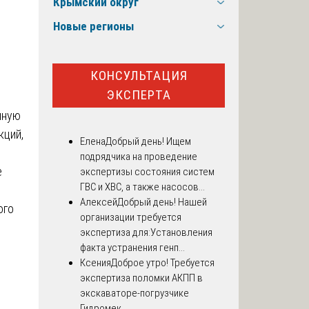
Крымский округ
Новые регионы
КОНСУЛЬТАЦИЯ
ЭКСПЕРТА
нную
кций,
Елена
Добрый день! Ищем
подрядчика на проведение
е
экспертизы состояния систем
ГВС и ХВС, а также насосов...
Алексей
Добрый день! Нашей
ого
организации требуется
экспертиза для:Установления
факта устранения генп...
Ксения
Доброе утро! Требуется
экспертиза поломки АКПП в
экскаваторе-погрузчике
Гидромек