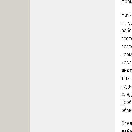
форм
Начи
пред
рабо
пасп
позв
норм
иссл
инст
тщат
види
след
проб
обме
След
лабо