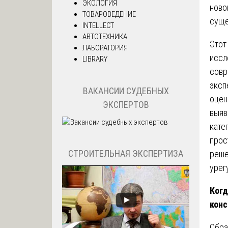
ЭКОЛОГИЯ
ново
ТОВАРОВЕДЕНИЕ
суще
INTELLECT
АВТОТЕХНИКА
Этот
ЛАБОРАТОРИЯ
иссл
LIBRARY
совр
эксп
ВАКАНСИИ СУДЕБНЫХ
оцен
ЭКСПЕРТОВ
выяв
кате
прос
СТРОИТЕЛЬНАЯ ЭКСПЕРТИЗА
реше
урег
Когд
кон
Обра