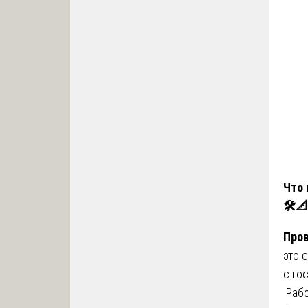
Что 
🛠
📐
Пров
это 
с го
Рабо