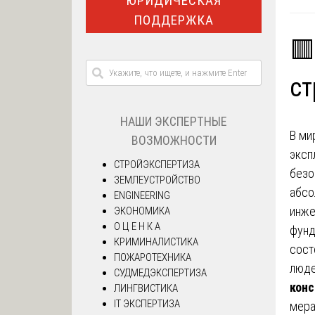
ЮРИДИЧЕСКАЯ
ПОДДЕРЖКА
🟥
ст
НАШИ ЭКСПЕРТНЫЕ
В ми
ВОЗМОЖНОСТИ
эксп
СТРОЙЭКСПЕРТИЗА
безо
ЗЕМЛЕУСТРОЙСТВО
абсо
ENGINEERING
инже
ЭКОНОМИКА
О Ц Е Н К А
фунд
КРИМИНАЛИСТИКА
сост
ПОЖАРОТЕХНИКА
люде
СУДМЕДЭКСПЕРТИЗА
конс
ЛИНГВИСТИКА
IT ЭКСПЕРТИЗА
мера