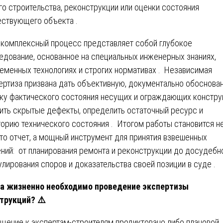
го строительства, реконструкции или оценки состояния
ствующего объекта .
 комплексный процесс представляет собой глубокое
едование, основанное на специальных инженерных знаниях,
еменных технологиях и строгих нормативах . Независимая
ертиза призвана дать объективную, документально обоснова
ку фактического состояния несущих и ограждающих констру
ить скрытые дефекты, определить остаточный ресурс и
горию технического состояния . Итогом работы становится н
то отчет, а мощный инструмент для принятия взвешенных
ний: от планирования ремонта и реконструкции до досудебн
улирования споров и доказательства своей позиции в суде .
а жизненно необходимо проведение экспертизы
струкций?
⚠️
щение к экспертам-строителям продиктовано либо плановой