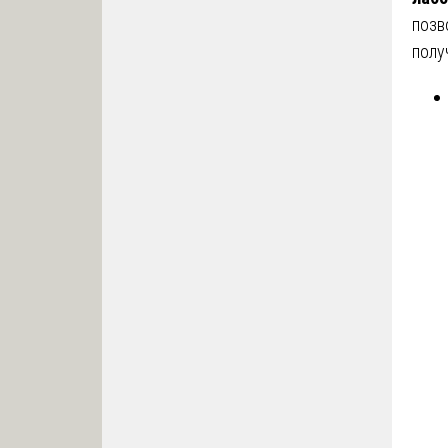
позв
полу