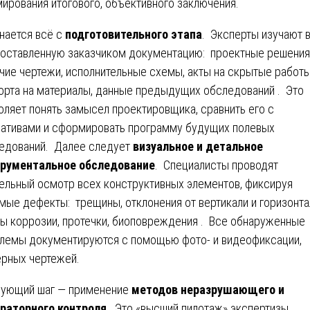
ирования итогового, объективного заключения.
нается всё с
подготовительного этапа
. Эксперты изучают 
оставленную заказчиком документацию: проектные решения
чие чертежи, исполнительные схемы, акты на скрытые работы
орта на материалы, данные предыдущих обследований . Это
оляет понять замысел проектировщика, сравнить его с
ативами и сформировать программу будущих полевых
едований. Далее следует
визуальное и детальное
рументальное обследование
. Специалисты проводят
ельный осмотр всех конструктивных элементов, фиксируя
мые дефекты: трещины, отклонения от вертикали и горизонта
ы коррозии, протечки, биоповреждения . Все обнаруженные
лемы документируются с помощью фото- и видеофиксации,
рных чертежей.
ующий шаг — применение
методов неразрушающего и
раторного контроля
. Это «высший пилотаж» экспертизы,