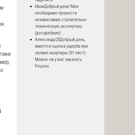
Иван
Добрый день! Мне
ми
необходимо провести
независимую строительно-
ля
техническую экспертизу
(досудебную)...
Александр20
Добрый день,
и
имеется оценка ущерба при
заливе квартиры (91 лист).
этажи
Можно ли у вас заказать
имер,
Реценз...
мо
.
.
х