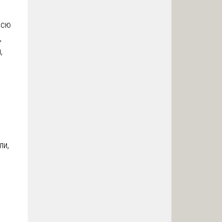
всю
,
,
ли,