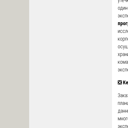
утеч
один
эксп
про
иссл
корп
осущ
хран
кома
эксп
❎
Ке
Зака
план
данн
мног
эксп