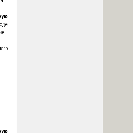
за
ную
ходе
ие
ного
д
:
ную