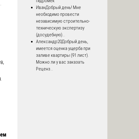
Гидромек
.
Иван
Добрый день! Мне
необходимо провести
независимую строительно-
техническую экспертизу
(досудебную)...
Александр20
Добрый день,
имеется оценка ущерба при
заливе квартиры (91 лист).
в,
Можно ли у вас заказать
Реценз...
.
я
аем