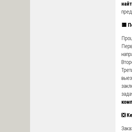
найт
пред
🟨
По
Проц
Перв
напр
Втор
Трет
выез
закл
зада
ком
❎
Ке
Зака