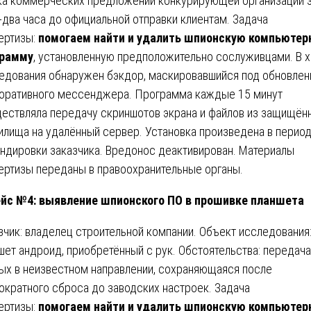
ка коммерческих предложений конкурирующей организации 
-два часа до официальной отправки клиентам. Задача
ертизы:
помогаем найти и удалить шпионскую компьютер
грамму
, установленную предположительно сослуживцами. В 
едования обнаружен бэкдор, маскировавшийся под обновлен
оративного мессенджера. Программа каждые 15 минут
ествляла передачу скриншотов экрана и файлов из защищён
илища на удалённый сервер. Установка произведена в перио
ндировки заказчика. Вредонос деактивирован. Материалы
ертизы переданы в правоохранительные органы.
йс №4: выявление шпионского ПО в прошивке планшета
зчик: владелец строительной компании. Объект исследования
шет андроид, приобретённый с рук. Обстоятельства: передача
ых в неизвестном направлении, сохраняющаяся после
ократного сброса до заводских настроек. Задача
ертизы:
помогаем найти и удалить шпионскую компьютер