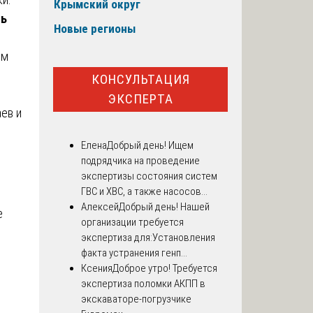
Крымский округ
ть
Новые регионы
ем
КОНСУЛЬТАЦИЯ
ЭКСПЕРТА
ев и
Елена
Добрый день! Ищем
подрядчика на проведение
экспертизы состояния систем
ГВС и ХВС, а также насосов...
Алексей
Добрый день! Нашей
е
организации требуется
экспертиза для:Установления
факта устранения генп...
Ксения
Доброе утро! Требуется
экспертиза поломки АКПП в
экскаваторе-погрузчике
н