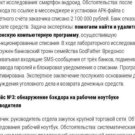
кт исследования: смартфон андроид. Обстоятельства: после
хода по ссылке в мессенджере и установки APK-файла с
ётного счёта заказчика списано 2 100 000 рублей. Банк отказ
рате средств. Задача экспертизы:
помогаем найти и удалит
онскую компьютерную программу
, осуществившую
нкционированные списания. В ходе лабораторного исследова
ружен банковский троян семейства GodFather. Вредонос
хватывал входящие SMS-сообщения от трёх банков, подменя
 ввода паролей и блокировал уведомления о списании. Прог
тивирована. Экспертное заключение послужило основанием 
уждения уголовного дела и возврата денежных средств.
йс №3: обнаружение бэкдора на рабочем ноутбуке
водителя
зчик: руководитель отдела закупок крупной торговой сети. О
едования: рабочий ноутбук. Обстоятельства: систематическая