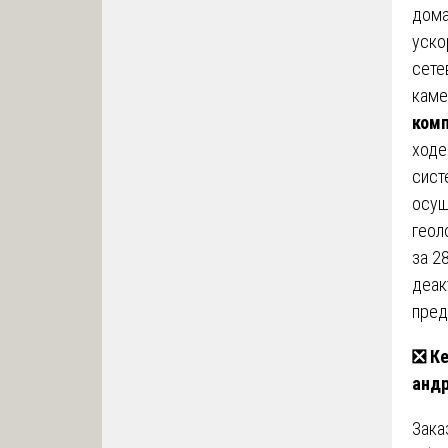
дома
уско
сете
каме
ком
ходе
сист
осущ
геол
за 2
деак
пред
❎
Ке
анд
Зака