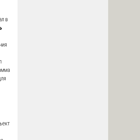
ал в
ь
ния
л
рамма
для
бъект