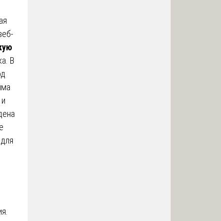
ая
веб-
кую
а. В
од
мма
 и
дена
е
 для
ия.