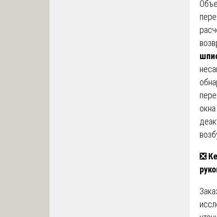
Объе
пере
расч
возв
шпи
неса
обна
пере
окна
деак
возб
❎
Ке
руко
Зака
иссл