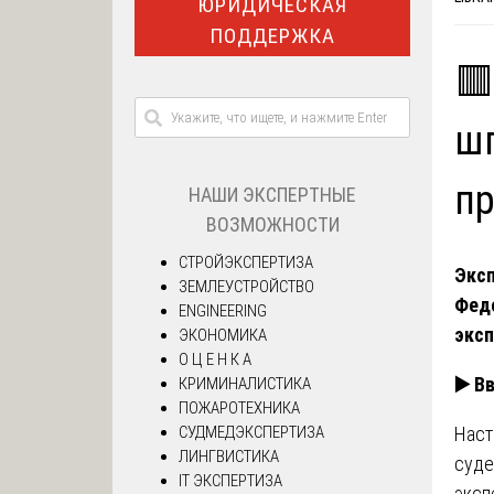
ЮРИДИЧЕСКАЯ
ПОДДЕРЖКА
🟥
ш
п
НАШИ ЭКСПЕРТНЫЕ
ВОЗМОЖНОСТИ
СТРОЙЭКСПЕРТИЗА
Эксп
ЗЕМЛЕУСТРОЙСТВО
Фед
ENGINEERING
эксп
ЭКОНОМИКА
О Ц Е Н К А
▶️
Вв
КРИМИНАЛИСТИКА
ПОЖАРОТЕХНИКА
СУДМЕДЭКСПЕРТИЗА
Наст
ЛИНГВИСТИКА
суде
IT ЭКСПЕРТИЗА
эксп