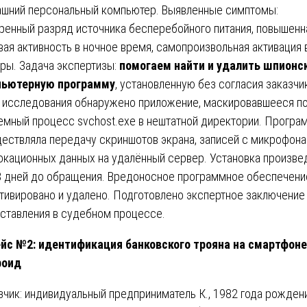
шний персональный компьютер. Выявленные симптомы:
ренный разряд источника бесперебойного питания, повышенн
вая активность в ночное время, самопроизвольная активация 
ры. Задача экспертизы:
помогаем найти и удалить шпионс
пьютерную программу
, установленную без согласия заказчик
 исследования обнаружено приложение, маскировавшееся п
емный процесс svchost.exe в нештатной директории. Програ
ествляла передачу скриншотов экрана, записей с микрофона
окационных данных на удалённый сервер. Установка произве
8 дней до обращения. Вредоносное программное обеспечени
тивировано и удалено. Подготовлено экспертное заключение
ставления в судебном процессе.
йс №2: идентификация банковского трояна на смартфоне
роид
зчик: индивидуальный предприниматель К., 1982 года рожден