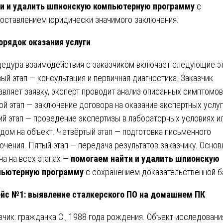
и и удалить шпионскую компьютерную программу
с
оставлением юридически значимого заключения.
рядок оказания услуги
едура взаимодействия с заказчиком включает следующие э
ый этап — консультация и первичная диагностика. Заказчик
авляет заявку, эксперт проводит анализ описанных симптомов
ой этап — заключение договора на оказание экспертных услуг
ий этап — проведение экспертизы в лабораторных условиях и
дом на объект. Четвёртый этап — подготовка письменного
ючения. Пятый этап — передача результатов заказчику. Основ
ча на всех этапах —
помогаем найти и удалить шпионскую
пьютерную программу
с сохранением доказательственной б
йс №1: выявление сталкерского ПО на домашнем ПК
зчик: гражданка С., 1988 года рождения. Объект исследовани