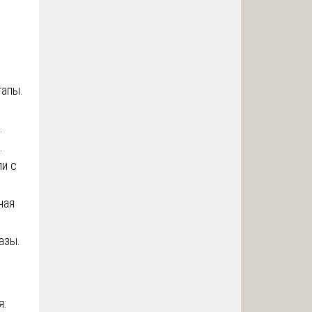
тапы.
.
.
ли с
ная
азы.
я: