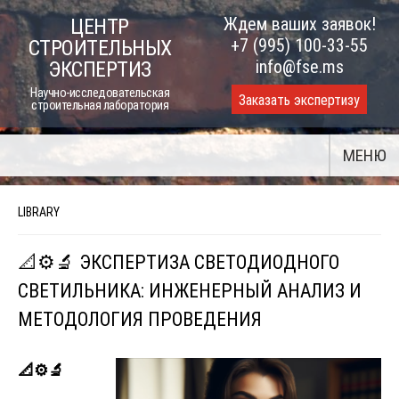
Skip
Ждем ваших заявок!
ЦЕНТР
to
+7 (995) 100-33-55
СТРОИТЕЛЬНЫХ
content
info@fse.ms
ЭКСПЕРТИЗ
Научно-исследовательская
Заказать экспертизу
строительная лаборатория
МЕНЮ
LIBRARY
📐⚙️🔬 ЭКСПЕРТИЗА СВЕТОДИОДНОГО
СВЕТИЛЬНИКА: ИНЖЕНЕРНЫЙ АНАЛИЗ И
МЕТОДОЛОГИЯ ПРОВЕДЕНИЯ
📐⚙
🔬