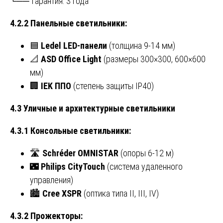
└── Гарантия: 3 года
4.2.2 Панельные светильники:
🟦
Ledel LED-панели
(толщина 9-14 мм)
📐
ASD Office Light
(размеры 300×300, 600×600
мм)
🏢
IEK ППО
(степень защиты IP40)
4.3 Уличные и архитектурные светильники
4.3.1 Консольные светильники:
🛣️
Schréder OMNISTAR
(опоры 6-12 м)
🌃
Philips CityTouch
(система удаленного
управления)
🏙️
Cree XSPR
(оптика типа II, III, IV)
4.3.2 Прожекторы: