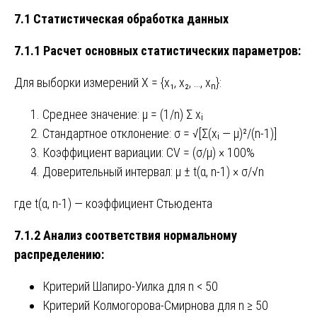
7.1 Статистическая обработка данных
7.1.1 Расчет основных статистических параметров:
Для выборки измерений X = {x₁, x₂, …, xₙ}:
Среднее значение: μ = (1/n) Σ xᵢ
Стандартное отклонение: σ = √[Σ(xᵢ — μ)²/(n-1)]
Коэффициент вариации: CV = (σ/μ) × 100%
Доверительный интервал: μ ± t(α, n-1) × σ/√n
где t(α, n-1) — коэффициент Стьюдента
7.1.2 Анализ соответствия нормальному
распределению:
Критерий Шапиро-Уилка для n < 50
Критерий Колмогорова-Смирнова для n ≥ 50