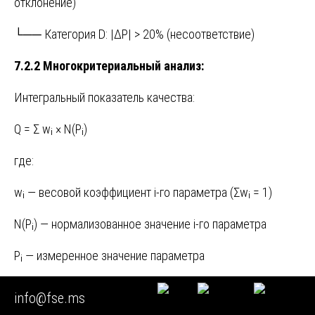
отклонение)
└── Категория D: |ΔP| > 20% (несоответствие)
7.2.2 Многокритериальный анализ:
Интегральный показатель качества:
Q = Σ wᵢ × N(Pᵢ)
где:
wᵢ — весовой коэффициент i-го параметра (Σwᵢ = 1)
N(Pᵢ) — нормализованное значение i-го параметра
Pᵢ — измеренное значение параметра
8.0 ФОРМИРОВАНИЕ ТЕХНИЧЕСКОГО ЗАКЛЮЧЕНИЯ
info@fse.ms