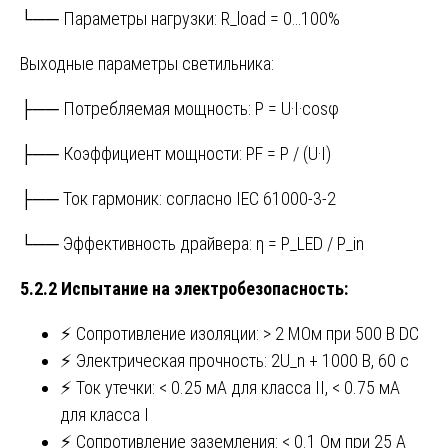
└── Параметры нагрузки: R_load = 0…100%
Выходные параметры светильника:
├── Потребляемая мощность: P = U·I·cosφ
├── Коэффициент мощности: PF = P / (U·I)
├── Ток гармоник: согласно IEC 61000-3-2
└── Эффективность драйвера: η = P_LED / P_in
5.2.2 Испытание на электробезопасность:
⚡ Сопротивление изоляции: > 2 МОм при 500 В DC
⚡ Электрическая прочность: 2U_n + 1000 В, 60 с
⚡ Ток утечки: < 0.25 мА для класса II, < 0.75 мА
для класса I
⚡ Сопротивление заземления: < 0.1 Ом при 25 А