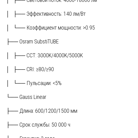
│ ├── Эффективность: 140 лм/Вт
│ └── Коэффициент мощности: >0.95
├── Osram SubstiTUBE
│ ├── CCT: 3000K/4000K/5000K
│ ├── CRI: ≥80/≥90
│ └── Пульсации: <5%
└── Gauss Linear
├── Длина: 600/1200/1500 мм
├── Срок службы: 50 000 ч