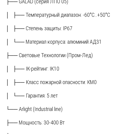
├── GALAD (серия ЛПО 05)
│ ├── Температурный диапазон: -60°C…+50°C
│ ├── Степень защиты: IP67
│ └── Материал корпуса: алюминий АД31
├── Световые Технологии (Пром-Лед)
│ ├── IK-рейтинг: IK10
│ ├── Класс пожарной опасности: КМ0
│ └── Гарантия: 5 лет
└── Arlight (Industrial line)
├── Мощность: 30-400 Вт