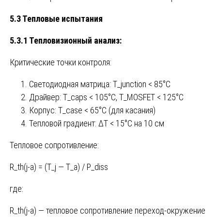
5.3 Тепловые испытания
5.3.1 Тепловизионный анализ:
Критические точки контроля:
Светодиодная матрица: T_junction < 85°C
Драйвер: T_caps < 105°C, T_MOSFET < 125°C
Корпус: T_case < 65°C (для касания)
Тепловой градиент: ΔT < 15°C на 10 см
Тепловое сопротивление:
R_th(j-a) = (T_j — T_a) / P_diss
где:
R_th(j-a) — тепловое сопротивление переход-окружение