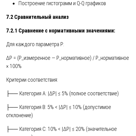
Построение гистограмм и Q-Q графиков
7.2 Сравнительный анализ
7.2.1 Сравнение с нормативными значениями:
Для каждого параметра P:
ΔP = (P_измеренное — P_нормативное) / P_нормативное
× 100%
Критерии соответствия:
├── Категория A: |ΔP| ≤ 5% (полное соответствие)
├── Категория B: 5% < |ΔP| ≤ 10% (допустимое
отклонение)
├── Категория C: 10% < |ΔP| ≤ 20% (значительное