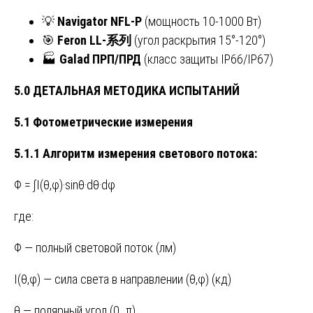
💡
Navigator NFL-P
(мощность 10-1000 Вт)
🎯
Feron LL-
系列
(угол раскрытия 15°-120°)
🏭
Galad ПРП/ПРД
(класс защиты IP66/IP67)
5.0 ДЕТАЛЬНАЯ МЕТОДИКА ИСПЫТАНИЙ
5.1 Фотометрические измерения
5.1.1 Алгоритм измерения светового потока:
Φ = ∫I(θ,φ)·sinθ·dθ·dφ
где:
Φ — полный световой поток (лм)
I(θ,φ) — сила света в направлении (θ,φ) (кд)
θ — полярный угол (0…π)