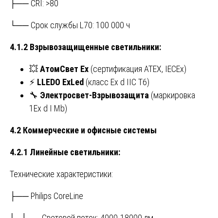
├── CRI: >80
└── Срок службы L70: 100 000 ч
4.1.2 Взрывозащищенные светильники:
💥
АтомСвет Ex
(сертификация ATEX, IECEx)
⚡
LLEDO ExLed
(класс Ex d IIC T6)
🔧
Электросвет-Взрывозащита
(маркировка
1Ex d I Mb)
4.2 Коммерческие и офисные системы
4.2.1 Линейные светильники:
Технические характеристики:
├── Philips CoreLine
│ ├── Световой поток: 4000-18000 лм