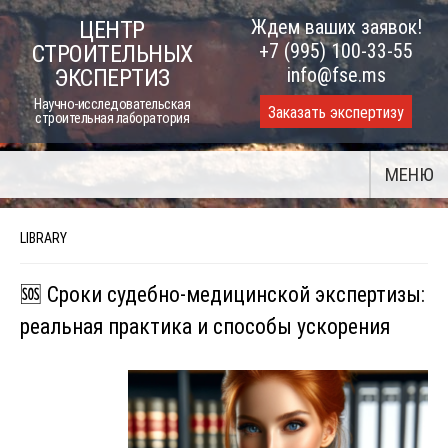
Skip
Ждем ваших заявок!
ЦЕНТР
to
+7 (995) 100-33-55
СТРОИТЕЛЬНЫХ
content
info@fse.ms
ЭКСПЕРТИЗ
Научно-исследовательская
Заказать экспертизу
строительная лаборатория
МЕНЮ
LIBRARY
🆘 Сроки судебно-медицинской экспертизы:
реальная практика и способы ускорения