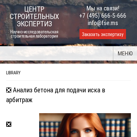
Skip
Мы на связи!
ЦЕНТР
to
+7 (495) 666-5-666
СТРОИТЕЛЬНЫХ
content
info@fse.ms
ЭКСПЕРТИЗ
Научно-исследовательская
Заказать экспертизу
строительная лаборатория
МЕНЮ
LIBRARY
❎ Анализ бетона для подачи иска в
арбитраж
❎