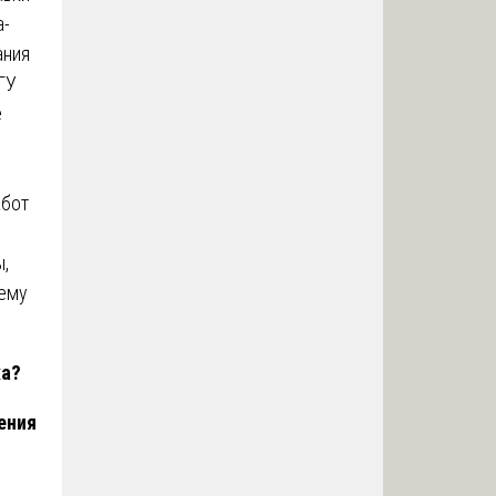
а-
ания
ГУ
е
абот
ы,
чему
жа?
ения