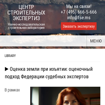
Skip
Мы на связи!
ЦЕНТР
to
+7 (495) 666-5-666
СТРОИТЕЛЬНЫХ
content
info@fse.ms
ЭКСПЕРТИЗ
Научно-исследовательская
Заказать экспертизу
строительная лаборатория
МЕНЮ
LIBRARY
▶️ Оценка земли при изъятии: оценочный
подход Федерации судебных экспертов
В рамках