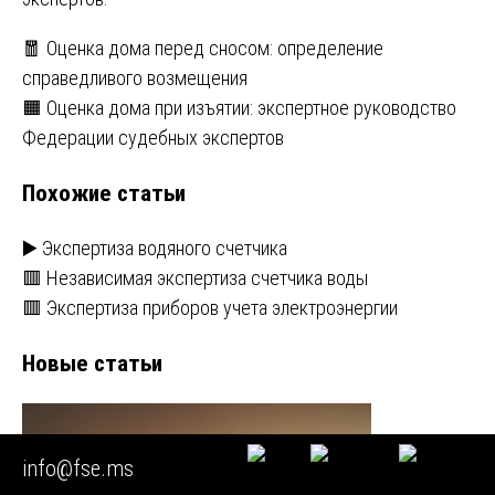
Навигация
🧧 Оценка дома перед сносом: определение
справедливого возмещения
по
🟧 Оценка дома при изъятии: экспертное руководство
записям
Федерации судебных экспертов
Похожие статьи
▶️ Экспертиза водяного счетчика
🟥 Независимая экспертиза счетчика воды
🟥 Экспертиза приборов учета электроэнергии
Новые статьи
info@fse.ms