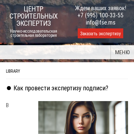
Skip
Ждем ваших заявок!
ЦЕНТР
to
+7 (995) 100-33-55
СТРОИТЕЛЬНЫХ
content
info@fse.ms
ЭКСПЕРТИЗ
Научно-исследовательская
Заказать экспертизу
строительная лаборатория
МЕНЮ
LIBRARY
⏺️ Как провести экспертизу подписи?
В